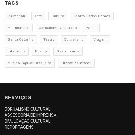
TAGS
Blumenau
arte
Cultura
Teatro Carlos Gomes
Multicultural
Jornalismo Voluntário
Brasil
Santa Catarina
Teatro
Jornalismo
Viagem
Literatura
Música
Gastronomia
Música Popular Brasileira
Literatura infantil
SERVIÇOS
JORNALISMO CULTURAL
ASSESSORIA DE IMPRENSA
DIVULGAÇÃO CULTURAL
REPORTAGENS