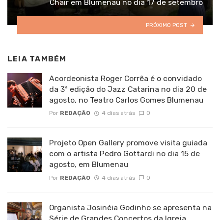
Chair em Blumenau no dia 17 de setembro
PRÓXIMO POST
LEIA TAMBÉM
Acordeonista Roger Corrêa é o convidado
da 3ª edição do Jazz Catarina no dia 20 de
agosto, no Teatro Carlos Gomes Blumenau
Por
REDAÇÃO
4 dias atrás
0
Projeto Open Gallery promove visita guiada
com o artista Pedro Gottardi no dia 15 de
agosto, em Blumenau
Por
REDAÇÃO
4 dias atrás
0
Organista Josinéia Godinho se apresenta na
Série de Grandes Concertos da Igreja