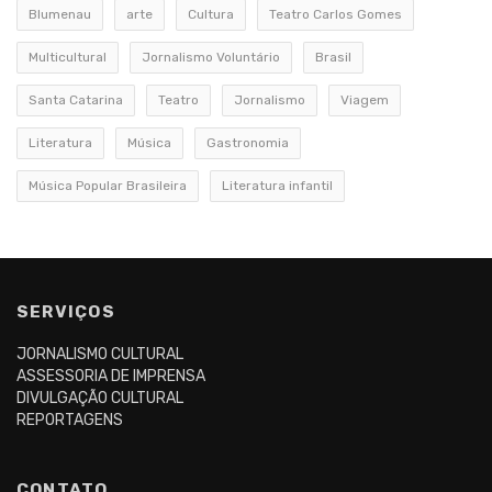
Blumenau
arte
Cultura
Teatro Carlos Gomes
Multicultural
Jornalismo Voluntário
Brasil
Santa Catarina
Teatro
Jornalismo
Viagem
Literatura
Música
Gastronomia
Música Popular Brasileira
Literatura infantil
SERVIÇOS
JORNALISMO CULTURAL
ASSESSORIA DE IMPRENSA
DIVULGAÇÃO CULTURAL
REPORTAGENS
CONTATO