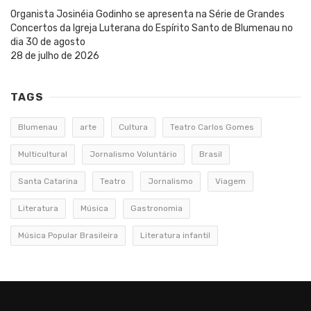
Organista Josinéia Godinho se apresenta na Série de Grandes
Concertos da Igreja Luterana do Espírito Santo de Blumenau no
dia 30 de agosto
28 de julho de 2026
TAGS
Blumenau
arte
Cultura
Teatro Carlos Gomes
Multicultural
Jornalismo Voluntário
Brasil
Santa Catarina
Teatro
Jornalismo
Viagem
Literatura
Música
Gastronomia
Música Popular Brasileira
Literatura infantil