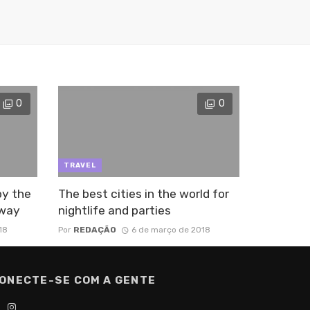
0
0
TRAVEL
by the
The best cities in the world for
away
nightlife and parties
18
Por
REDAÇÃO
6 de março de 2018
ONECTE-SE COM A GENTE