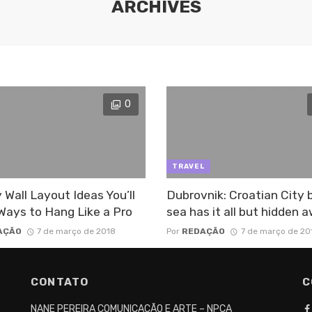
ARCHIVES
0
TRAVEL
y Wall Layout Ideas You’ll
Dubrovnik: Croatian City 
Ways to Hang Like a Pro
sea has it all but hidden 
AÇÃO
7 de março de 2018
Por
REDAÇÃO
7 de março de 20
CONTATO
C
NANE PEREIRA COMUNICAÇÃO E ARTE – NPCA