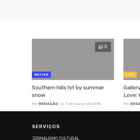
0
NATION
LIFE
Southern hills hit by summer
Galler
snow
Love: 
Por
REDAÇÃO
7 de março de 2018
Por
RED
SERVIÇOS
JORNALISMO CULTURAL