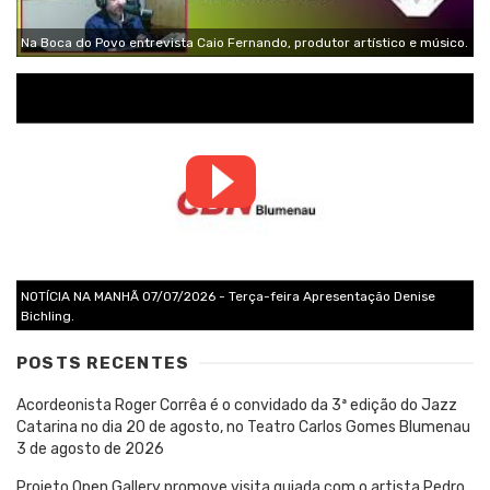
Na Boca do Povo entrevista Caio Fernando, produtor artístico e músico.
NOTÍCIA NA MANHÃ 07/07/2026 - Terça-feira Apresentação Denise
Bichling.
POSTS RECENTES
Acordeonista Roger Corrêa é o convidado da 3ª edição do Jazz
Catarina no dia 20 de agosto, no Teatro Carlos Gomes Blumenau
3 de agosto de 2026
Projeto Open Gallery promove visita guiada com o artista Pedro