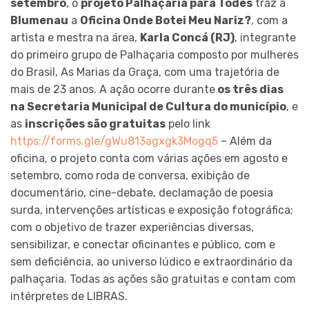
setembro
, o
projeto Palhaçaria para Todes
traz a
Blumenau
a
Oficina Onde Botei Meu Nariz?
, com a
artista e mestra na área,
Karla Concá (RJ)
, integrante
do primeiro grupo de Palhaçaria composto por mulheres
do Brasil, As Marias da Graça, com uma trajetória de
mais de 23 anos. A ação ocorre durante
os três dias
na Secretaria Municipal de Cultura do município
, e
as
inscrições são gratuitas
pelo link
https://forms.gle/gWu813agxgk3Mogq5
– Além da
oficina, o projeto conta com várias ações em agosto e
setembro, como roda de conversa, exibição de
documentário, cine-debate, declamação de poesia
surda, intervenções artísticas e exposição fotográfica;
com o objetivo de trazer experiências diversas,
sensibilizar, e conectar oficinantes e público, com e
sem deficiência, ao universo lúdico e extraordinário da
palhaçaria. Todas as ações são gratuitas e contam com
intérpretes de LIBRAS.