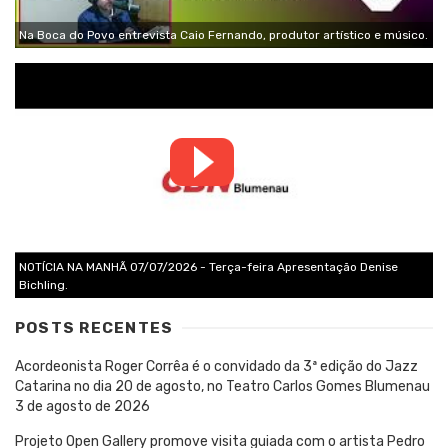
Na Boca do Povo entrevista Caio Fernando, produtor artístico e músico.
NOTÍCIA NA MANHÃ 07/07/2026 - Terça-feira Apresentação Denise
Bichling.
POSTS RECENTES
Acordeonista Roger Corrêa é o convidado da 3ª edição do Jazz
Catarina no dia 20 de agosto, no Teatro Carlos Gomes Blumenau
3 de agosto de 2026
Projeto Open Gallery promove visita guiada com o artista Pedro