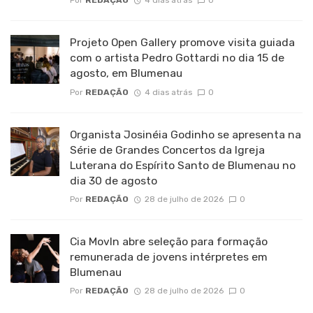
Por
REDAÇÃO
4 dias atrás
0
Projeto Open Gallery promove visita guiada
com o artista Pedro Gottardi no dia 15 de
agosto, em Blumenau
Por
REDAÇÃO
4 dias atrás
0
Organista Josinéia Godinho se apresenta na
Série de Grandes Concertos da Igreja
Luterana do Espírito Santo de Blumenau no
dia 30 de agosto
Por
REDAÇÃO
28 de julho de 2026
0
Cia MovIn abre seleção para formação
remunerada de jovens intérpretes em
Blumenau
Por
REDAÇÃO
28 de julho de 2026
0