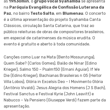
às
19h30min
, o
grupo vocal Syahamba
se apresenta
na
Paróquia Evangélica de Confissão Luterana da
Paz
, no bairro
Testo Salto
, em
Blumenau
. O concerto
é a última apresentação do projeto Syahamba Canta
Clássicos, circulação Santa Catarina, que traz ao
público releituras de obras de compositores brasileiros,
em especial de catarinenses da música erudita. O
evento é gratuito e aberto à toda comunidade.
Canções como Luar na Mata (Bento Mossurunga),
Quem Sabe? (Carlos Gomes), Baião de Ninar (Edino
Krieger), Salmo 150 – Psalm150 (Ernani Aguiar), If We
Die (Edino Krieger), Bachianas Brasileiras n 05 (Heitor
Villa Lobos), Glória in Excelsis Deo – I Movimento Glória
(Antônio Vivaldi), Jesus Alegria dos Homens (J S Bach),
Festival Sanctus e Festival Kyrie (John Leavitt) e
Nabucco – Va Pensiero (Giuseppe Verdi) fazem parte da
apresentação.