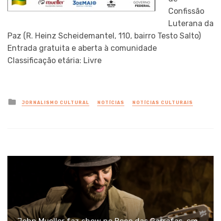
Confissão
Luterana da
Paz (R. Heinz Scheidemantel, 110, bairro Testo Salto)
Entrada gratuita e aberta à comunidade
Classificação etária: Livre
Posted
JORNALISMO CULTURAL
NOTÍCIAS
NOTÍCIAS CULTURAIS
in
John Mueller faz show no Beco das Garrafas, em