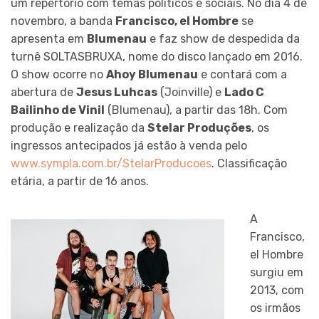
um repertório com temas políticos e sociais. No dia 4 de
novembro, a banda
Francisco, el Hombre
se
apresenta em
Blumenau
e faz show de despedida da
turnê SOLTASBRUXA, nome do disco lançado em 2016.
O show ocorre no
Ahoy Blumenau
e contará com a
abertura de
Jesus Luhcas
(Joinville) e
Lado C
Bailinho de Vinil
(Blumenau), a partir das 18h. Com
produção e realização da
Stelar Produções
, os
ingressos antecipados já estão à venda pelo
www.sympla.com.br/StelarProducoes
. Classificação
etária, a partir de 16 anos.
A
Francisco,
el Hombre
surgiu em
2013, com
os irmãos