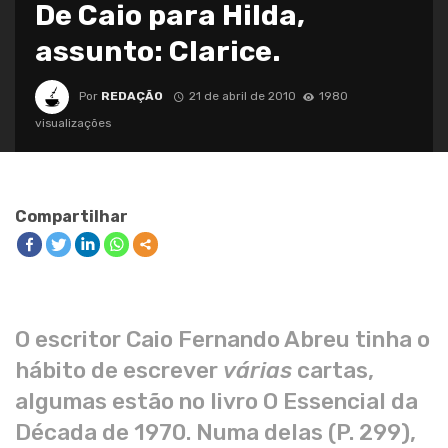
De Caio para Hilda,
assunto: Clarice.
Por
REDAÇÃO
21 de abril de 2010
1980
visualizações
Compartilhar
O escritor Caio Fernando Abreu tinha o
hábito de escrever
várias
cartas,
algumas estão no livro O Essencial da
Década de 1970. Numa delas (P. 299),